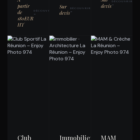
DÉCOUVRIR
partir
devis
→
Sur
DÉCOUVRIR
de
DÉCOUVRIR
devis
→
→
180EUR
HT
Club
Immobilier
MAM