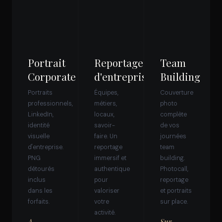
Portrait
Reportage
Team
Corporate
d'entreprise
Building
Portraits
Équipes,
Couverture
professionnels,
métiers,
photo
LinkedIn,
locaux,
complète
identité
savoir-
de vos
visuelle
faire. Un
journées
d'entreprise.
reportage
team
PNG
immersif et
building.
détourés
authentique
Photocall,
inclus
pour
reportage
dans les
valoriser
et portraits
forfaits.
votre
sur place.
activité.
A
Sur