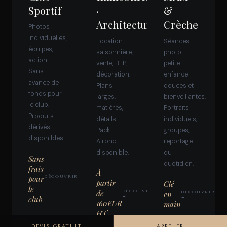
Sportif
·
&
Architecture
Crèche
Photos
individuelles,
Location
Séances
équipes,
saisonnière,
photo
action.
vente, BTP,
petite
Sans
décoration.
enfance
avance de
Plans
douces et
fonds pour
larges,
bienveillantes.
le club.
matières,
Portraits
Produits
détails.
individuels,
dérivés
Pack
groupes,
disponibles.
Airbnb
reportage
disponible.
du
Sans
quotidien.
frais
À
pour
DÉCOUVRIR
partir
→
Clé
le
de
DÉCOUVRIR
en
DÉCOUVRIR
→
club
→
160EUR
main
HT
DEVIS GRATUIT
APPELER