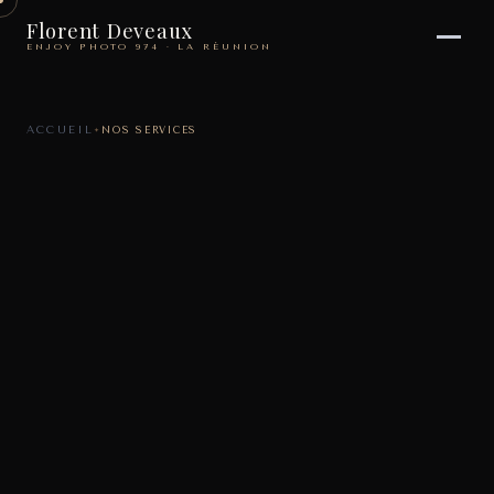
Florent Deveaux
ENJOY PHOTO 974 · LA RÉUNION
ACCUEIL
NOS SERVICES
✦