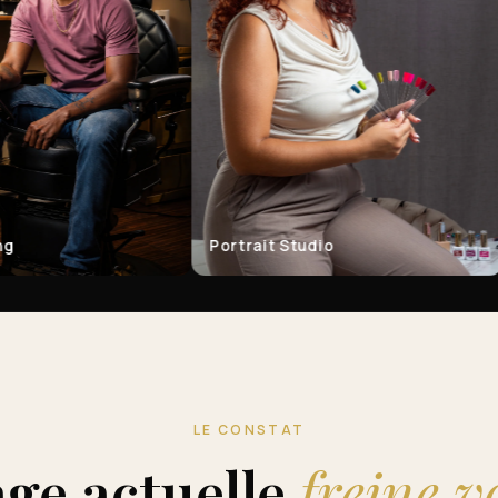
Portrait Studio
Arch
LE CONSTAT
ge actuelle
freine v