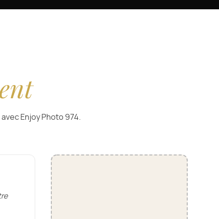
sent
lé avec Enjoy Photo 974.
tre