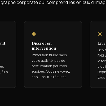
graphe corporate qui comprend les enjeux d'imag
◈
◉
aut
Discret en
Livr
intervention
Fichi
Immersion fluide dans
PNG d
votre activité, pas de
le for
perturbation pour vos
des
d'util
équipes. Vous ne voyez
 à La
Dépl
rien — sauf le résultat.
tous 