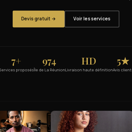
Devis gratuit →
Voir les services
7+
974
HD
5★
Services proposés
Île de La Réunion
Livraison haute définition
Avis client