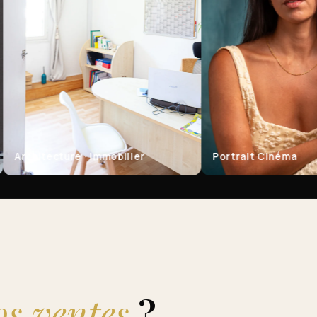
itecture · Immobilier
Portrait Cinéma
os ventes
?