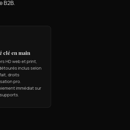
e B2B.
é clé en main
ers HD web et print,
étourés inclus selon
fait, droits
isation pro.
oiement immédiat sur
supports.