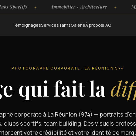
ortifs
Immobilier · Architecture
MAM & C
Témoignages
Services
Tarifs
Galerie
À propos
FAQ
PHOTOGRAPHE CORPORATE · LA RÉUNION 974
e qui fait la
dif
phe corporate à La Réunion (974) — portraits d'en
, clubs sportifs, team building. Des visuels profess
nforcent votre crédibilité et votre identité de marq