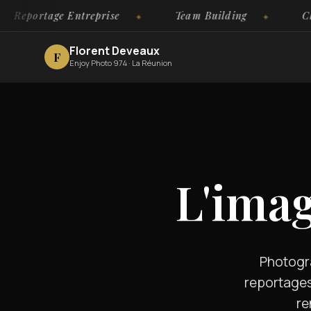
rtage Entreprise
Team Building
Clubs Sp
Florent Deveaux
F
Enjoy Photo 974 · La Réunion
L'imag
Photogra
reportages
re