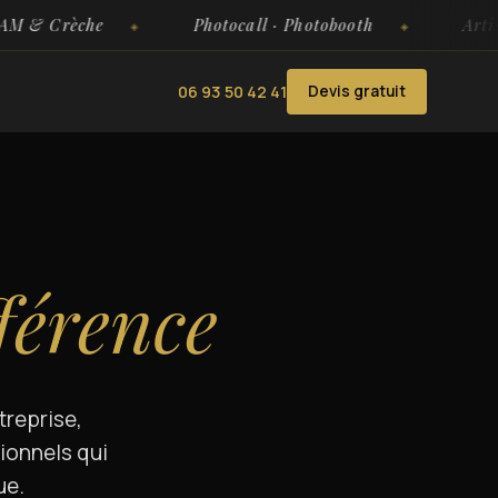
rèche
Photocall · Photobooth
Artisanat P
06 93 50 42 41
Devis gratuit
férence
treprise,
ionnels qui
ue.