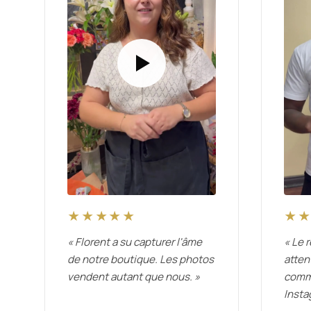
★★★★★
★
« Florent a su capturer l'âme
« Le 
de notre boutique. Les photos
atten
vendent autant que nous. »
comme
Insta